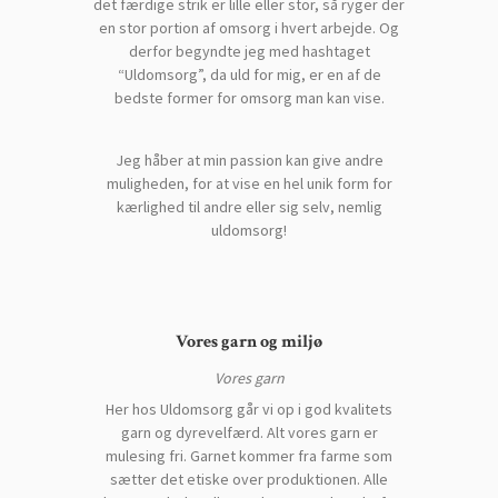
det færdige strik er lille eller stor, så ryger der
en stor portion af omsorg i hvert arbejde. Og
derfor begyndte jeg med hashtaget
“Uldomsorg”, da uld for mig, er en af de
bedste former for omsorg man kan vise.
Jeg håber at min passion kan give andre
muligheden, for at vise en hel unik form for
kærlighed til andre eller sig selv, nemlig
uldomsorg!
Vores garn og miljø
Vores garn
Her hos Uldomsorg går vi op i god kvalitets
garn og dyrevelfærd. Alt vores garn er
mulesing fri. Garnet kommer fra farme som
sætter det etiske over produktionen. Alle