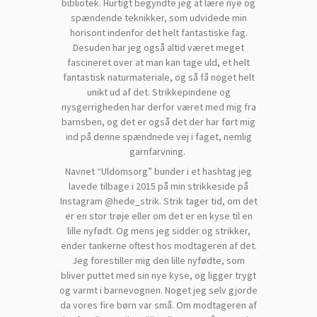
bibliotek. Hurtigt begyndte jeg at lære nye og
spændende teknikker, som udvidede min
horisont indenfor det helt fantastiske fag.
Desuden har jeg også altid været meget
fascineret over at man kan tage uld, et helt
fantastisk naturmateriale, og så få noget helt
unikt ud af det. Strikkepindene og
nysgerrigheden har derfor været med mig fra
barnsben, og det er også det der har ført mig
ind på denne spændnede vej i faget, nemlig
garnfarvning.
Navnet “Uldomsorg” bunder i et hashtag jeg
lavede tilbage i 2015 på min strikkeside på
Instagram @hede_strik. Strik tager tid, om det
er en stor trøje eller om det er en kyse til en
lille nyfødt. Og mens jeg sidder og strikker,
ender tankerne oftest hos modtageren af det.
Jeg forestiller mig den lille nyfødte, som
bliver puttet med sin nye kyse, og ligger trygt
og varmt i barnevognen. Noget jeg selv gjorde
da vores fire børn var små. Om modtageren af