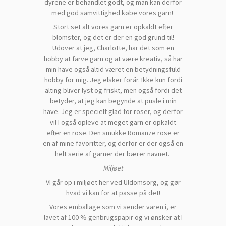
dyrene er behandlet godt, og man kan derfor
med god samvittighed købe vores garn!
Stort set alt vores garn er opkaldt efter
blomster, og det er der en god grund til!
Udover at jeg, Charlotte, har det som en
hobby at farve garn og at være kreativ, så har
min have også altid været en betydningsfuld
hobby for mig. Jeg elsker forår. Ikke kun fordi
alting bliver lyst og friskt, men også fordi det
betyder, at jeg kan begynde at pusle i min
have. Jeg er specielt glad for roser, og derfor
vil I også opleve at meget garn er opkaldt
efter en rose. Den smukke Romanze rose er
en af mine favoritter, og derfor er der også en
helt serie af garner der bærer navnet.
Miljøet
VI går op i miljøet her ved Uldomsorg, og gør
hvad vi kan for at passe på det!
Vores emballage som vi sender varen i, er
lavet af 100 % genbrugspapir og vi ønsker at I