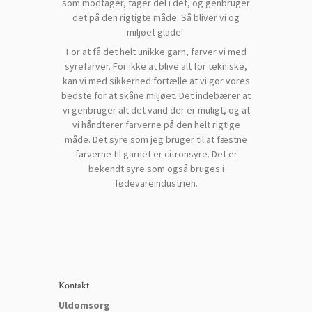
som modtager, tager del i det, og genbruger
det på den rigtigte måde. Så bliver vi og
miljøet glade!
For at få det helt unikke garn, farver vi med
syrefarver. For ikke at blive alt for tekniske,
kan vi med sikkerhed fortælle at vi gør vores
bedste for at skåne miljøet. Det indebærer at
vi genbruger alt det vand der er muligt, og at
vi håndterer farverne på den helt rigtige
måde. Det syre som jeg bruger til at fæstne
farverne til garnet er citronsyre. Det er
bekendt syre som også bruges i
fødevareindustrien.
Kontakt
Uldomsorg