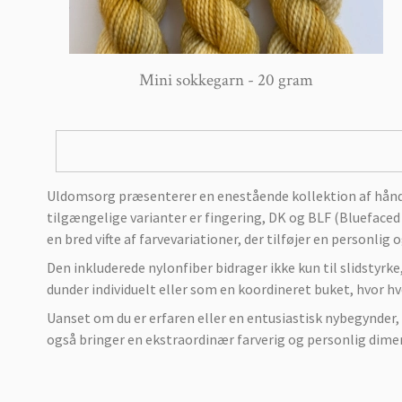
Mini sokkegarn - 20 gram
Uldomsorg præsenterer en enestående kollektion af håndfarv
tilgængelige varianter er fingering, DK og BLF (Bluefaced 
en bred vifte af farvevariationer, der tilføjer en personli
Den inkluderede nylonfiber bidrager ikke kun til slidstyr
dunder individuelt eller som en koordineret buket, hvor h
Uanset om du er erfaren eller en entusiastisk nybegynder,
også bringer en ekstraordinær farverig og personlig dimens