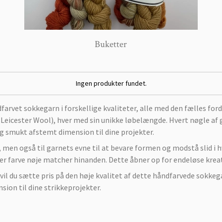
Buketter
Ingen produkter fundet.
et sokkegarn i forskellige kvaliteter, alle med den fælles fordel
Leicester Wool), hver med sin unikke løbelængde. Hvert nøgle af g
g og smukt afstemt dimension til dine projekter.
ke, men også til garnets evne til at bevare formen og modstå slid 
ver farve nøje matcher hinanden. Dette åbner op for endeløse krea
 vil du sætte pris på den høje kvalitet af dette håndfarvede sokk
ion til dine strikkeprojekter.