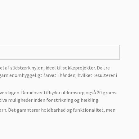
 af slidstærk nylon, ideel til sokkeprojekter. De tre
arn er omhyggeligt farvet i hånden, hvilket resulterer i
i hverdagen. Derudover tilbyder uldomsorg også 20 grams
tive muligheder inden for strikning og hækling.
egarn. Det garanterer holdbarhed og funktionalitet, men