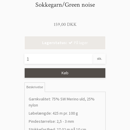
Sokkegarn/Green noise
159,00 DKK
Lagerstatus:
På lager
stk.
Køb
Beskrivelse
Garnkvalitet: 75% SW Merino uld, 25%
nylon
Løbelængde: 425 m pr. 100 g
Pindestørrelse: 2,5 - 3 mm
Strikkefasthed: 27-32 m på 10 cm